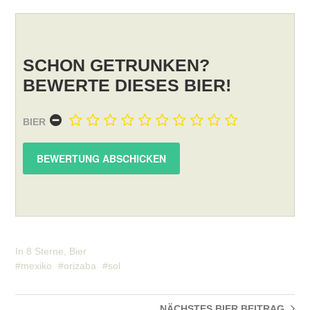
SCHON GETRUNKEN?
BEWERTE DIESES BIER!
BIER
In
8 Sterne
,
Bier
mexiko
orizaba
sol
NÄCHSTES BIER
BEITRAG