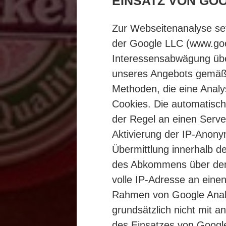
EINSATZ VON GO
Zur Webseitenanalyse set
der Google LLC (www.goo
Interessensabwägung über
unseres Angebots gemäß A
Methoden, die eine Analy
Cookies. Die automatisch
der Regel an einen Serve
Aktivierung der IP-Anony
Übermittlung innerhalb d
des Abkommens über den 
volle IP-Adresse an eine
Rahmen von Google Analy
grundsätzlich nicht mit
des Einsatzes von Googl