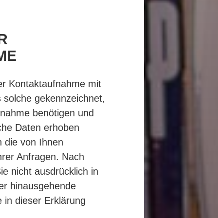
R
ME
er Kontaktaufnahme mit
ls solche gekennzeichnet,
ufnahme benötigen und
che Daten erhoben
n die von Ihnen
hrer Anfragen. Nach
e nicht ausdrücklich in
über hinausgehende
 in dieser Erklärung