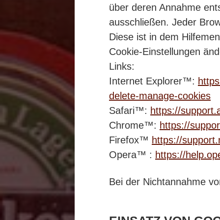
über deren Annahme ents
ausschließen. Jeder Brows
Diese ist in dem Hilfemen
Cookie-Einstellungen änd
Links:
Internet Explorer™:
http
delete-manage-cookies
Safari™:
https://support
Chrome™:
https://supp
Firefox™
https://support
Opera™ :
https://help.o
Bei der Nichtannahme von