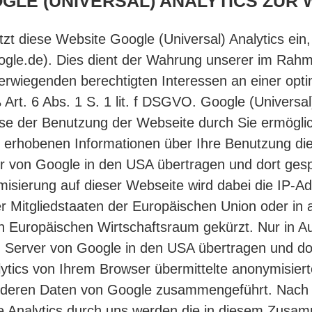
OGLE (UNIVERSAL) ANALYTICS ZUR
zt diese Website Google (Universal) Analytics ein
gle.de). Dies dient der Wahrung unserer im Rahm
wiegenden berechtigten Interessen an einer optim
rt. 6 Abs. 1 S. 1 lit. f DSGVO. Google (Universal
se der Benutzung der Webseite durch Sie ermöglic
 erhobenen Informationen über Ihre Benutzung di
r von Google in den USA übertragen und dort gesp
misierung auf dieser Webseite wird dabei die IP-Ad
er Mitgliedstaaten der Europäischen Union oder in
Europäischen Wirtschaftsraum gekürzt. Nur in Au
n Server von Google in den USA übertragen und dor
tics von Ihrem Browser übermittelte anonymisiert
 anderen Daten von Google zusammengeführt. Nach 
e Analytics durch uns werden die in diesem Zus