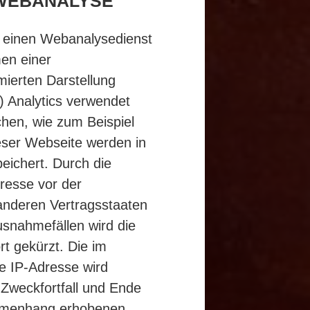
 WEBANALYSE
, einen Webanalysedienst
en einer
ierten Darstellung
) Analytics verwendet
hen, wie zum Beispiel
eser Webseite werden in
eichert. Durch die
resse vor der
 anderen Vertragsstaaten
snahmefällen wird die
t gekürzt. Die im
e IP-Adresse wird
Zweckfortfall und Ende
ammenhang erhobenen