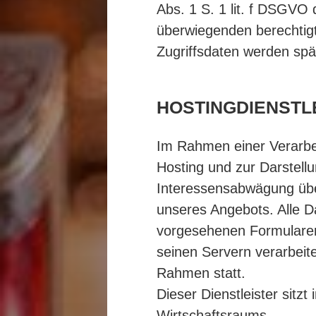
Abs. 1 S. 1 lit. f DSGV
überwiegenden berechtigt
Zugriffsdaten werden spä
HOSTINGDIENSTL
Im Rahmen einer Verarbei
Hosting und zur Darstell
Interessensabwägung über
unseres Angebots. Alle D
vorgesehenen Formularen
seinen Servern verarbeite
Rahmen statt.
Dieser Dienstleister sit
Wirtschaftsraums.