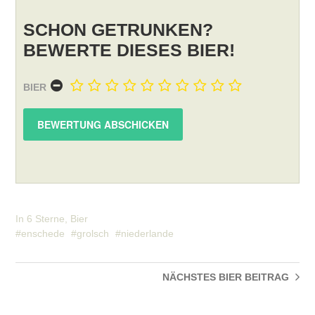
SCHON GETRUNKEN?
BEWERTE DIESES BIER!
BIER
In
6 Sterne
,
Bier
enschede
grolsch
niederlande
NÄCHSTES BIER
BEITRAG