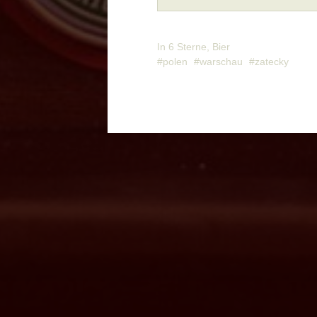
In
6 Sterne
,
Bier
polen
warschau
zatecky