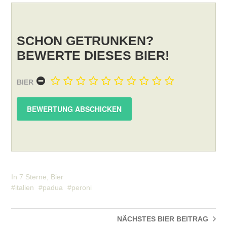
SCHON GETRUNKEN?
BEWERTE DIESES BIER!
BIER
In
7 Sterne
,
Bier
italien
padua
peroni
NÄCHSTES BIER
BEITRAG