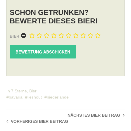
SCHON GETRUNKEN?
BEWERTE DIESES BIER!
BIER
In
7 Sterne
,
Bier
bavaria
lieshout
niederlande
NÄCHSTES BIER
BEITRAG
VORHERIGES BIER
BEITRAG