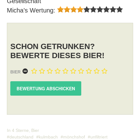
Gesellschaft
Micha’s Wertung:
SCHON GETRUNKEN?
BEWERTE DIESES BIER!
BIER
In
4 Sterne
,
Bier
deutschland
kulmbach
mönchshof
unfiltriert