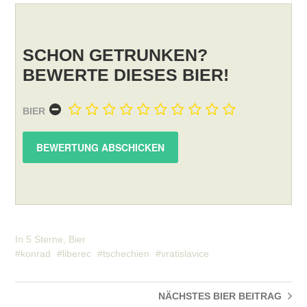
SCHON GETRUNKEN?
BEWERTE DIESES BIER!
BIER
In
5 Sterne
,
Bier
konrad
liberec
tschechien
vratislavice
NÄCHSTES BIER
BEITRAG