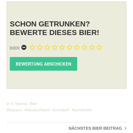
SCHON GETRUNKEN?
BEWERTE DIESES BIER!
BIER
In
5 Sterne
,
Bier
bayern
deutschland
zirndorf
zirndorfer
NÄCHSTES BIER
BEITRAG