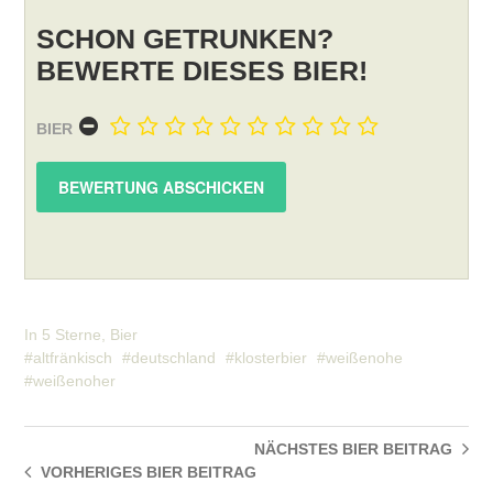
SCHON GETRUNKEN?
BEWERTE DIESES BIER!
BIER
In
5 Sterne
,
Bier
altfränkisch
deutschland
klosterbier
weißenohe
weißenoher
NÄCHSTES BIER
BEITRAG
VORHERIGES BIER
BEITRAG