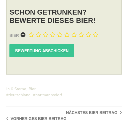
SCHON GETRUNKEN?
BEWERTE DIESES BIER!
BIER
In
6 Sterne
,
Bier
deutschland
hartmannsdorf
NÄCHSTES BIER
BEITRAG
VORHERIGES BIER
BEITRAG