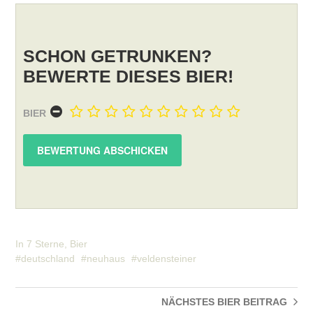
SCHON GETRUNKEN?
BEWERTE DIESES BIER!
BIER
In
7 Sterne
,
Bier
deutschland
neuhaus
veldensteiner
NÄCHSTES BIER
BEITRAG