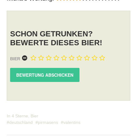
SCHON GETRUNKEN?
BEWERTE DIESES BIER!
BIER
In
4 Sterne
,
Bier
deutschland
pirmasens
valentins