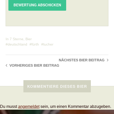
In
7 Sterne
,
Bier
deutschland
fürth
tucher
NÄCHSTES BIER
BEITRAG
VORHERIGES BIER
BEITRAG
KOMMENTIERE DIESES BIER
Du musst
angemeldet
sein, um einen Kommentar abzugeben.