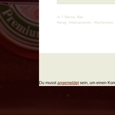
In
7 Sterne
,
Bier
prag
staropramen
tschechien
Du musst
angemeldet
sein, um einen Ko