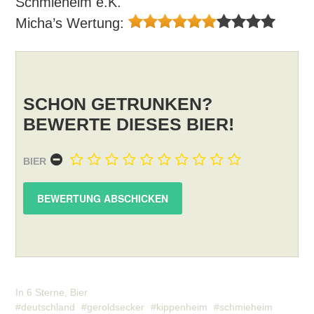
Schmieheim e.K.
Micha’s Wertung:
SCHON GETRUNKEN?
BEWERTE DIESES BIER!
BIER
In
6 Sterne
,
Bier
deutschland
geroldsecker
kippenheim
schmieheim