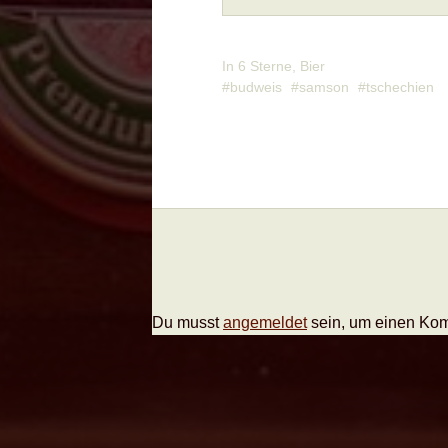
In
6 Sterne
,
Bier
budweis
samson
tschechien
Du musst
angemeldet
sein, um einen Ko