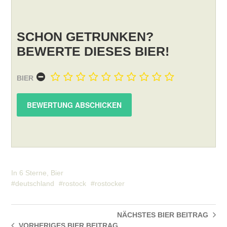
SCHON GETRUNKEN?
BEWERTE DIESES BIER!
BIER
In
6 Sterne
,
Bier
deutschland
rostock
rostocker
NÄCHSTES BIER
BEITRAG
VORHERIGES BIER
BEITRAG