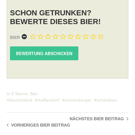
SCHON GETRUNKEN?
BEWERTE DIESES BIER!
BIER
In
6 Sterne
,
Bier
deutschland
maffersdorf
reichenberger
schankbier
NÄCHSTES BIER
BEITRAG
VORHERIGES BIER
BEITRAG