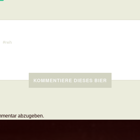
reh
KOMMENTIERE DIESES BIER
mmentar abzugeben.