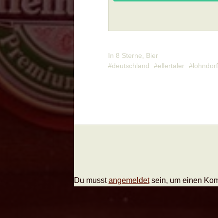
In
8 Sterne
,
Bier
deutschland
ellertaler
lohndorf
Du musst
angemeldet
sein, um einen Ko