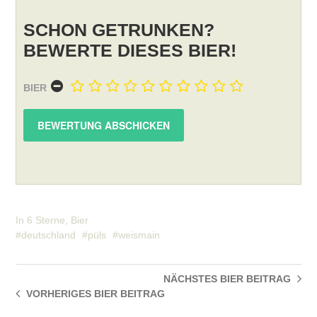
SCHON GETRUNKEN?
BEWERTE DIESES BIER!
BIER
In
6 Sterne
,
Bier
deutschland
püls
weismain
NÄCHSTES BIER
BEITRAG
VORHERIGES BIER
BEITRAG