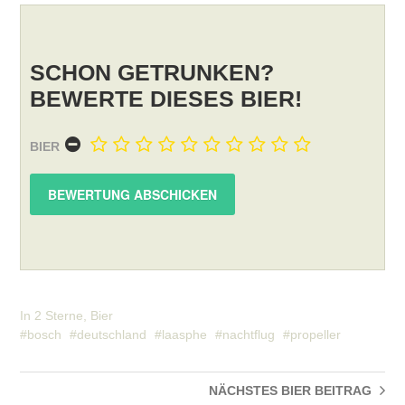
SCHON GETRUNKEN?
BEWERTE DIESES BIER!
BIER
In
2 Sterne
,
Bier
bosch
deutschland
laasphe
nachtflug
propeller
NÄCHSTES BIER
BEITRAG