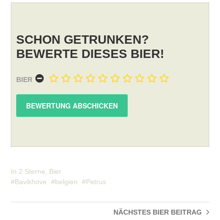
SCHON GETRUNKEN?
BEWERTE DIESES BIER!
BIER
In
2 Sterne
,
Bier
Bavikhove
belgien
Petrus
NÄCHSTES BIER
BEITRAG