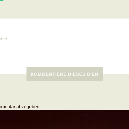
shof
KOMMENTIERE DIESES BIER
mmentar abzugeben.