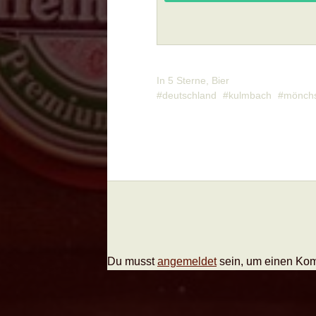
In
5 Sterne
,
Bier
deutschland
kulmbach
mönch
Du musst
angemeldet
sein, um einen Ko