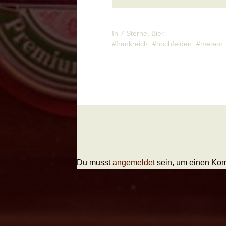
In
7 Sterne
,
Bier
frankreich
hochfelden
meteor
Du musst
angemeldet
sein, um einen Ko