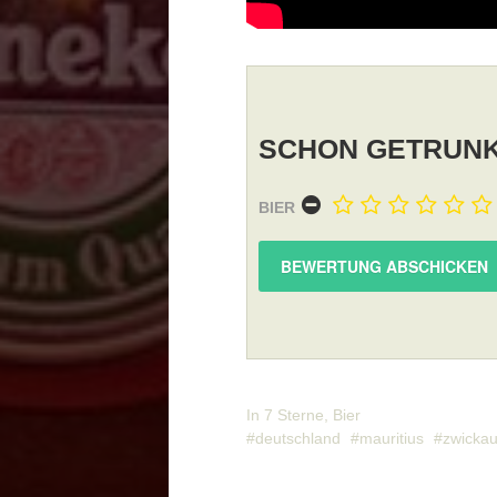
SCHON GETRUNK
BIER
In
7 Sterne
,
Bier
deutschland
mauritius
zwicka