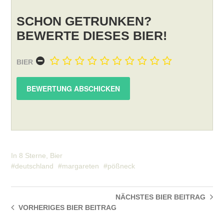
SCHON GETRUNKEN?
BEWERTE DIESES BIER!
BIER
In
8 Sterne
,
Bier
deutschland
margareten
pößneck
NÄCHSTES BIER
BEITRAG
VORHERIGES BIER
BEITRAG