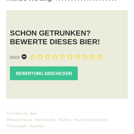
SCHON GETRUNKEN?
BEWERTE DIESES BIER!
BIER
In
0 Sterne
,
Bier
deutschland
leinefelde
luther
reformationsbier
thüringen
worbis