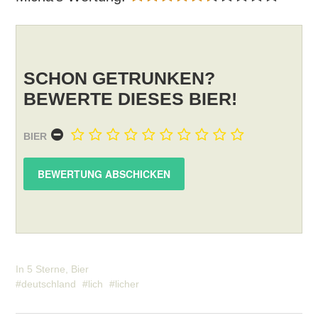
SCHON GETRUNKEN?
BEWERTE DIESES BIER!
BIER
In
5 Sterne
,
Bier
deutschland
lich
licher