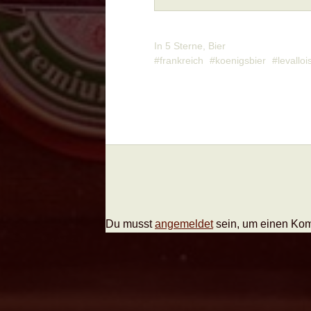
In
5 Sterne
,
Bier
frankreich
koenigsbier
levalloi
Du musst
angemeldet
sein, um einen Ko