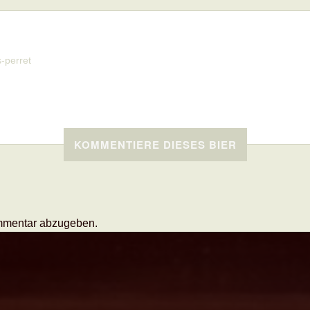
s-perret
KOMMENTIERE DIESES BIER
mmentar abzugeben.