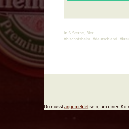
In
6 Sterne
,
Bier
bischofsheim
deutschland
kre
Du musst
angemeldet
sein, um einen Ko