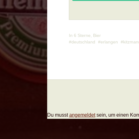
In
6 Sterne
,
Bier
deutschland
erlangen
kitzman
Du musst
angemeldet
sein, um einen Ko