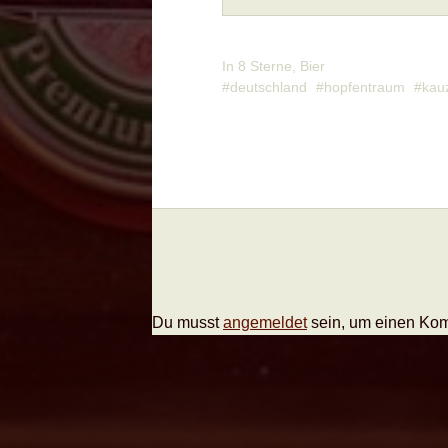
In
8 Sterne
,
Bier
deutschland
hopfentraum
kau
Du musst
angemeldet
sein, um einen Ko