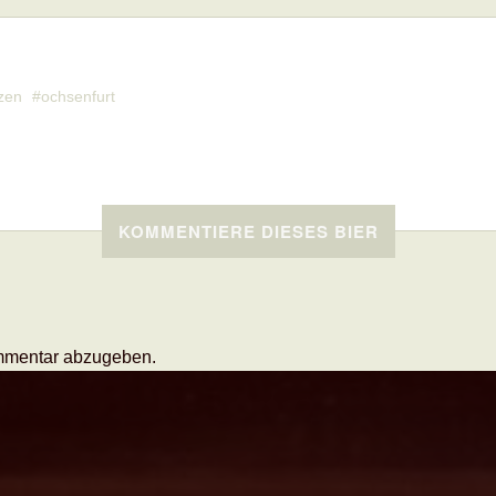
zen
ochsenfurt
KOMMENTIERE DIESES BIER
mmentar abzugeben.