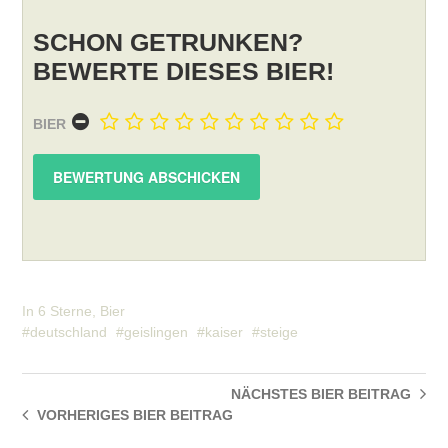
SCHON GETRUNKEN?
BEWERTE DIESES BIER!
BIER
In
6 Sterne
,
Bier
deutschland
geislingen
kaiser
steige
NÄCHSTES BIER
BEITRAG
VORHERIGES BIER
BEITRAG