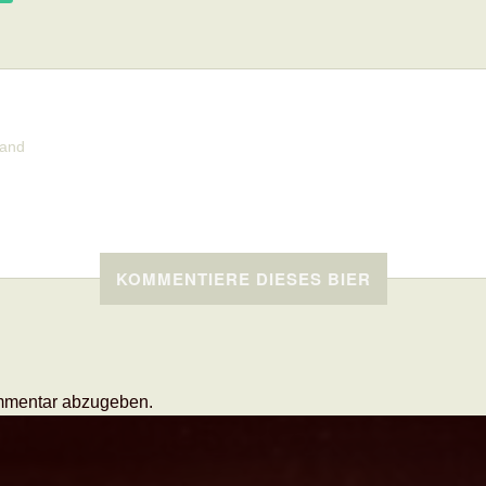
land
KOMMENTIERE DIESES BIER
mmentar abzugeben.