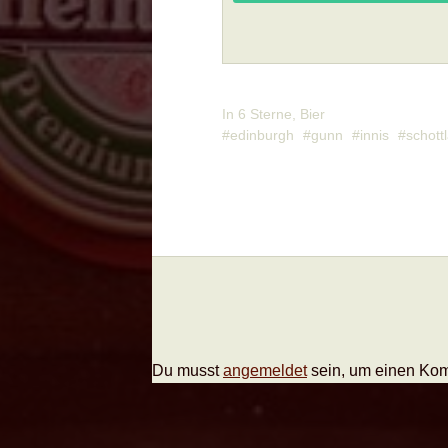
In
6 Sterne
,
Bier
edinburgh
gunn
innis
schott
Du musst
angemeldet
sein, um einen Ko