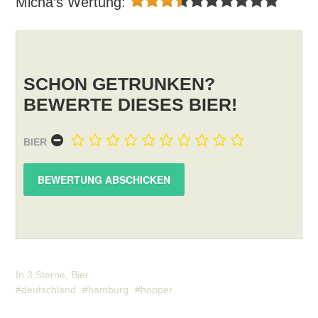
Micha’s Wertung:
SCHON GETRUNKEN?
BEWERTE DIESES BIER!
BIER
In
3 Sterne
,
Bier
deutschland
hamburg
hopper