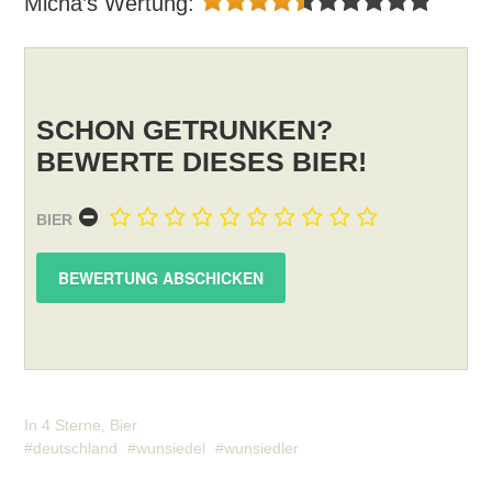
Micha’s Wertung:
SCHON GETRUNKEN?
BEWERTE DIESES BIER!
BIER
In
4 Sterne
,
Bier
deutschland
wunsiedel
wunsiedler