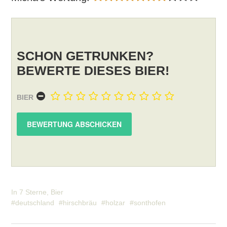
SCHON GETRUNKEN?
BEWERTE DIESES BIER!
BIER
In
7 Sterne
,
Bier
deutschland
hirschbräu
holzar
sonthofen