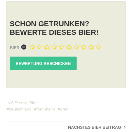
SCHON GETRUNKEN?
BEWERTE DIESES BIER!
BIER
In
6 Sterne
,
Bier
deutschland
forchheim
greif
NÄCHSTES BIER
BEITRAG