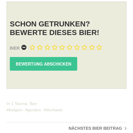
SCHON GETRUNKEN?
BEWERTE DIESES BIER!
BIER
In
1 Sterne
,
Bier
belgien
gordon
itterbeek
NÄCHSTES BIER
BEITRAG