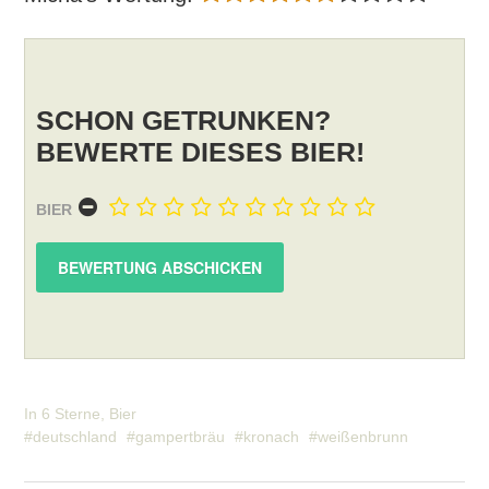
SCHON GETRUNKEN?
BEWERTE DIESES BIER!
BIER
In
6 Sterne
,
Bier
deutschland
gampertbräu
kronach
weißenbrunn