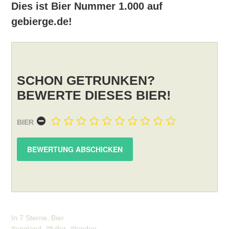
Dies ist Bier Nummer 1.000 auf
gebierge.de!
SCHON GETRUNKEN?
BEWERTE DIESES BIER!
BIER
In
7 Sterne
,
Bier
england
fuller
london