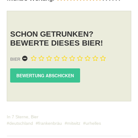
SCHON GETRUNKEN?
BEWERTE DIESES BIER!
BIER
In
7 Sterne
,
Bier
deutschland
frankenbräu
mitwitz
urhelles