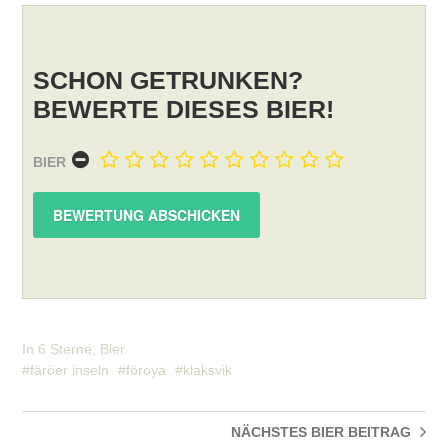
SCHON GETRUNKEN?
BEWERTE DIESES BIER!
BIER
In
6 Sterne
,
Bier
färöer inseln
föroya
klaksvik
NÄCHSTES BIER
BEITRAG