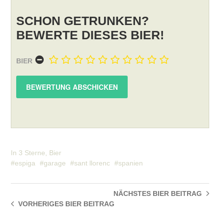
SCHON GETRUNKEN?
BEWERTE DIESES BIER!
BIER
In
3 Sterne
,
Bier
espiga
garage
sant llorenc
spanien
NÄCHSTES BIER
BEITRAG
VORHERIGES BIER
BEITRAG