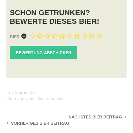
SCHON GETRUNKEN?
BEWERTE DIESES BIER!
BIER
In
7 Sterne
,
Bier
daruvar
desetka
kroatien
NÄCHSTES BIER
BEITRAG
VORHERIGES BIER
BEITRAG