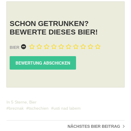
SCHON GETRUNKEN?
BEWERTE DIESES BIER!
BIER
In
5 Sterne
,
Bier
breznak
tschechien
usti nad labem
NÄCHSTES BIER
BEITRAG