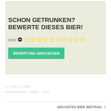
SCHON GETRUNKEN?
BEWERTE DIESES BIER!
BIER
In
8 Sterne
,
Bier
deutschland
göller
zeil
NÄCHSTES BIER
BEITRAG