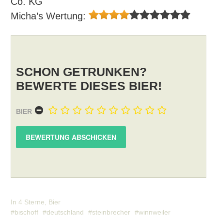
Co. KG
Micha’s Wertung:
SCHON GETRUNKEN?
BEWERTE DIESES BIER!
BIER
In
4 Sterne
,
Bier
bischoff
deutschland
steinbrecher
winnweiler