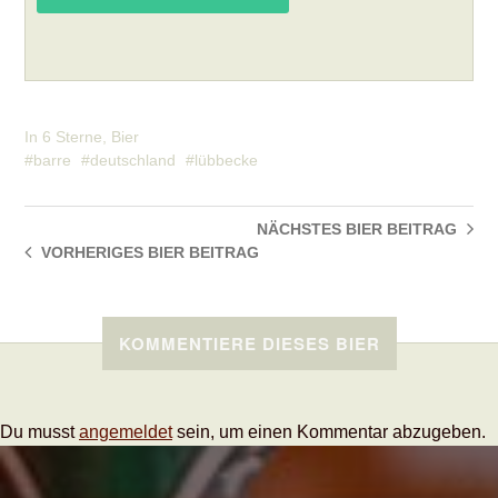
In
6 Sterne
,
Bier
barre
deutschland
lübbecke
NÄCHSTES BIER
BEITRAG
VORHERIGES BIER
BEITRAG
KOMMENTIERE DIESES BIER
Du musst
angemeldet
sein, um einen Kommentar abzugeben.